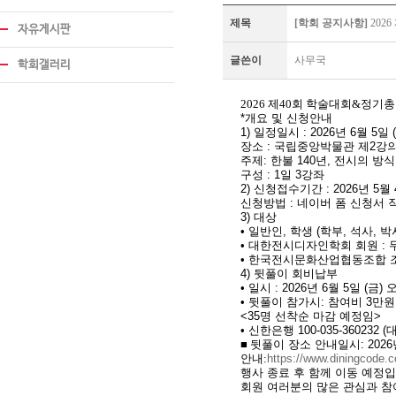
제목
[학회 공지사항]
202
자유게시판
글쓴이
사무국
학회갤러리
2026 제40회
학술대회&정기총
*
개요
및
신청안내
1)
일정일시
: 2026년 6월 5일 
장소
:
국립중앙박물관
제2강
주제
:
한불
140년,
전시의
방식
구성
: 1일 3강좌
2)
신청접수기간
: 2026년 5월 
신청방법
:
네이버
폼
신청서
3)
대상
•
일반인
,
학생
(
학부
,
석사
,
박
•
대한전시디자인학회
회원
:
•
한국전시문화산업협동조합
4)
뒷풀이
회비납부
•
일시
: 2026년 6월 5일 (금)
•
뒷풀이
참가시
:
참여비
3만
<35명
선착순
마감
예정임
>
•
신한은행
100-035-360232 (
■
뒷풀이
장소
안내일시
: 202
안내:
https
://www.diningcode.
행사
종료
후
함께
이동
예정입
회원
여러분의
많은
관심과
참